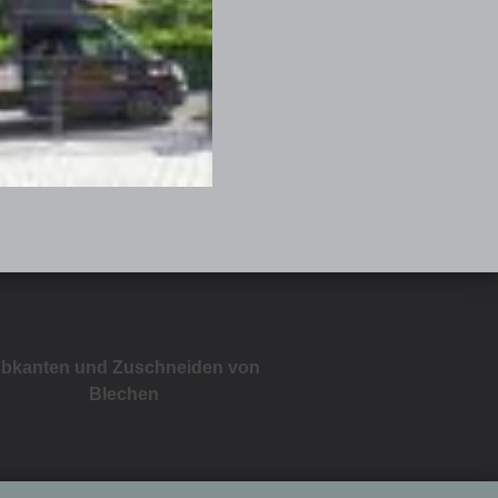
bkanten und Zuschneiden von
Blechen