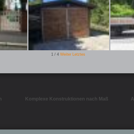
1
/
4
Weiter
Letztes
n
Komplexe Konstruktionen nach Maß
A